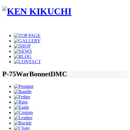
コ
ン
テ
ン
ツ
へ
ス
キ
ッ
プ
P-75WarBonnetDMC